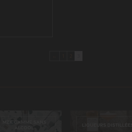
←
1
2
3
MZK gamme sans
Liqueurs distillée
alcool