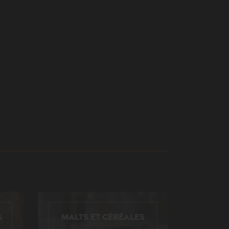
s
Malts et céréales