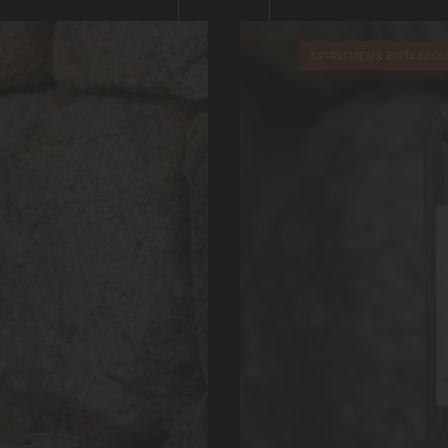
Spiritueux botaniq