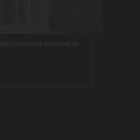
ée framboise verveine 50
r