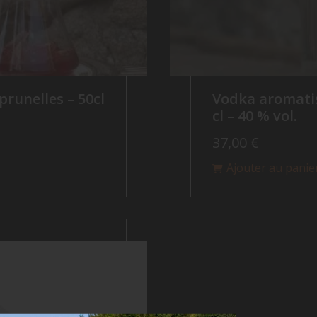
 prunelles – 50cl
Vodka aromatis
cl – 40 % vol.
37,00
€
Ajouter au panie