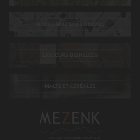
MZK gamme sans alcool
Liqueurs distillées
Malts et céréales