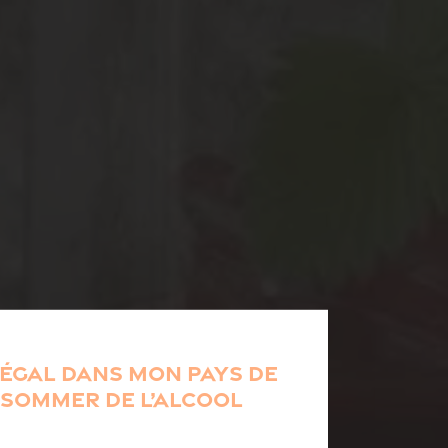
es
 légal dans mon pays de
sommer de l’alcool