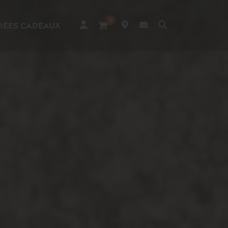
0
Recherche
dées cadeaux
Article